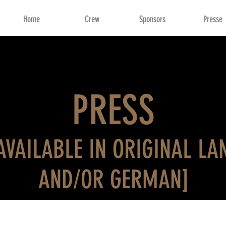
Home
Crew
Sponsors
Presse
PRESS
AVAILABLE IN ORIGINAL L
AND/OR GERMAN]