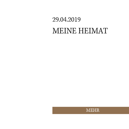
29.04.2019
MEINE HEIMAT
DEN TRAUM VOM ROCKSTAR 
"Geblieben ist das Lebensgefühl der
"Scaramouche" hervor ging. Diese
Dokumentarfilm über "Scaramouche" 
MEHR