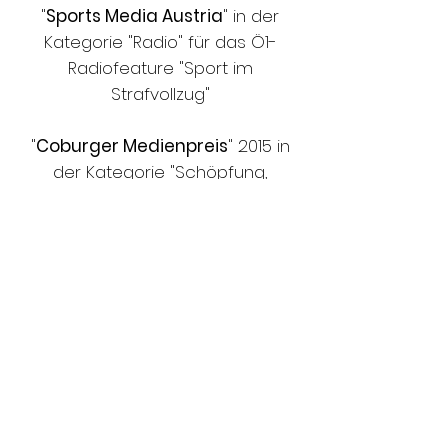
"
Sports Media Austria
" in der
Kategorie "Radio" für das Ö1-
Radiofeature "Sport im
Strafvollzug"
"
Coburger Medienpreis
" 2015 in
der Kategorie "Schöpfung,
national" für das Gesamtwerk
"Momente des Sports"
1. Preis "
Meduc-Award
" 2015 in der
Kategorie "Journalismus" für den
"Momente des Sports Blog"
Nominierung für den
internationalen
Sportjournalistenpreis "
Pearl