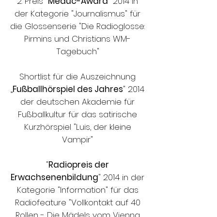
2. Preis "
Meduc-Award
" 2014 in
der Kategorie "Journalismus" für
die Glossenserie "Die Radioglosse:
Pirmins und Christians WM-
Tagebuch"
Shortlist für die Auszeichnung
„
Fußballhörspiel des Jahres
" 2014
der deutschen Akademie für
Fußballkultur für das satirische
Kurzhörspiel "Luis, der kleine
Vampir"
"
Radiopreis der
Erwachsenenbildung
" 2014 in der
Kategorie "Information" für das
Radiofeature "Vollkontakt auf 40
Rollen - Die Mädels vom Vienna