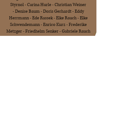
Styrnol -
Carina Hurle -
Christian Weiner
-
Denise Baum -
Doris Gerhardt -
Eddy
Herrmann -
Ede Rassek -
Elke Rauch -
Elke
Schwendemann -
Enrico Kurz -
Frederike
Metzger -
Friedhelm Senker -
Gabriele Rauch
-
Gela Hammig -
Gerda Wernicke -
Gesine
Rassek -
Günther Schroth -
Hannes Gläser
-
Harald Kiner -
Hartmut Kaiser -
Helena
Rott -
Helga Oderwald -
Helga Styrnol -
Ilka
Schauder -
Inge Vetter -
Inken Pallas -
Irina
Lacatusu -
Irmgard Salmen -
Jaimee
Jungmann -
Janik Rauch -
Janik Wiederspahn
-
Jascha Babusek -
Jean-Michel Lehmann
-
Jens Jörg Rieck -
Jens Ottmann -
Jessica
Bauer -
Jessica Roskamm -
Johann
Schicklinski -
Johanna Salmen -
Johannes
Eimer -
Jörg Tritschler -
Julia Fricke -
Julius
Richter -
Julius Wieczorke -
Karin Endres
-
Keno Bültena -
Larissa Baar -
Larry Bonifas
-
Laura Schmitt -
Lennert Brinkhoff
-
Marco-