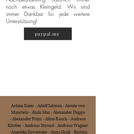
noch etwas Kleingeld. Wir sind
immer Dankbar für jede weitere
Unterstützung!
paypal.me
Achim Kaier -
Adolf Salmen - Aimée von
Manstein - Alain Mas - Alexander Dupps
-
Alexander Prinz -
Alina Rauch -
Andreas
Köstler -
Andreas Styrnol - Andreas Wagner
- Angelika Ko
valenko - Anna Graß -
Bettina