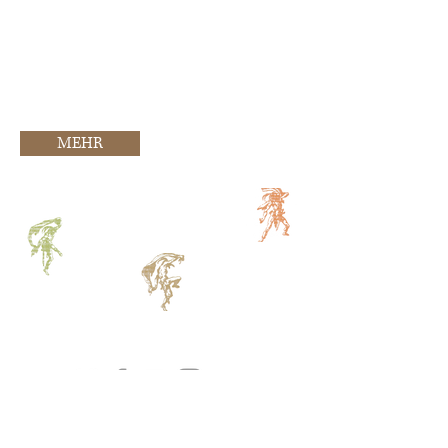
schien zum Greifen nah - doch er blieb
aus. 25 Jahre später möchten die
Filmemacher von
punchline studio
die
Geschichte der Band auf die große
Leinwand bringen. [...]"
MEHR
KONTAKT
studio@film-und-ton.de