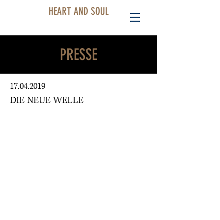
HEART AND SOUL
PRESSE
17.04.2019
DIE NEUE WELLE
"Kennt ihr die kultige
Scaramouche
Band
aus Lahr?
1995 hatten die Rocker ihr erstes
Album veröffentlicht. Es folgten
Fernsehshows, ein Plattenvertrag und
Festivalauftritte auf Bühnen
mit
James Brown
,
Deep Purple
oder
den
Scorpions
. Der große Durchbruch