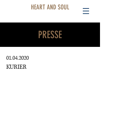
HEART AND SOUL
PRESSE
01.04.2020
KURIER
NÄCHSTE CORONA-HYMNE - 70
MUSIKER SPIELTEN ROCK-
BALLADE EIN
""Side by Side": Die baden-
württembergische Version von "Heal
The World" soll die Welt "ein kleines