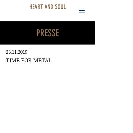
HEART AND SOUL
PRESSE
23.11.2019
TIME FOR METAL
punchline studio:
SCARAMOUCHE-COMEBACK AUF
DER LEINWAND SCHREITET
VORAN
Die Kameras für Heart And Soul
laufen auf Hochtouren. Erste Szenen
sind bereits abgedreht. Elf Drehtage