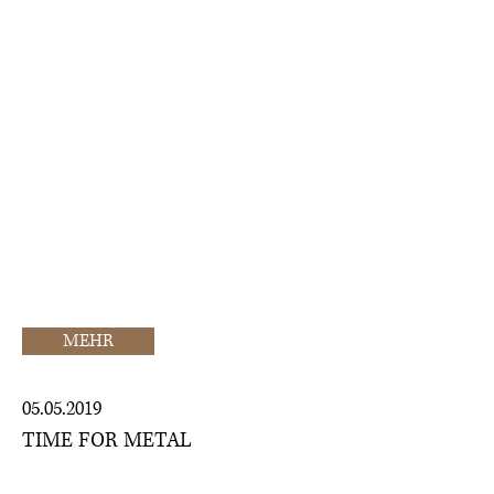
ist, ist, dass die Musik eigentlich
nirgendwo zu finden ist. Ein paar
gebrauchte CDs finden sich im
Internet, sonst aber nichts. Weder
auf Spotify, noch sonst wo.
Andererseits hebt deshalb heute auch
kaum noch eine Band so viele
Zeitungsartikel über sich auf. Die
Fans, aber auch die Band, haben alles
akribisch aufbewahrt. Dadurch wurde
unser Archiv in einem
Wahnsinnstempo gefüllt."
MEHR
05.05.2019
TIME FOR METAL
SCARAMOUCHE: COMEBACK AUF