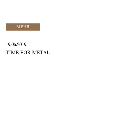
Eine Ehre, die im Jahr 1992 auch
der Scaramouche-Vorgänger-
Band Acres Wild zuteil wurde.
MEHR
19.05.2019
TIME FOR METAL
SCARAMOUCHE LIVE AUF DER
AUTOBAHN, BESUCH IM LAHRER
NATO-BUNKER UND
PERSÖNLICHE EINDRÜCKE ZUM
FILM
"Was im Falle
von Scaramouche besonders traurig